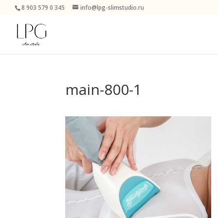
8 903 579 0 345
info@lpg-slimstudio.ru
main-800-1