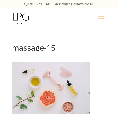
8 903 579 0 345
info@lpg-slimstudio.ru
massage-15