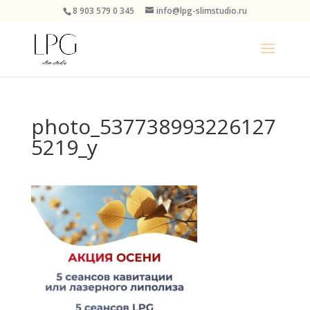
8 903 579 0 345
info@lpg-slimstudio.ru
photo_537738993226127
5219_y